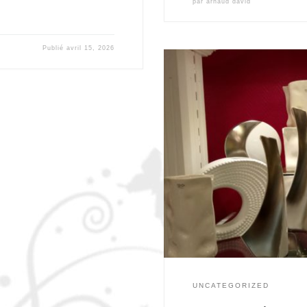
par
arnaud david
Publié
avril 15, 2026
UNCATEGORIZED