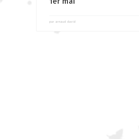
1er mai
par
arnaud david