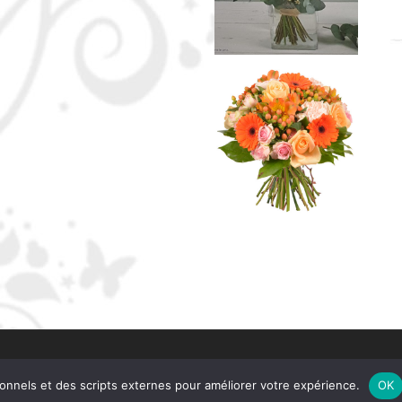
tionnels et des scripts externes pour améliorer votre expérience.
OK