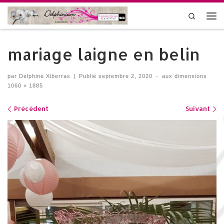
Skip to content
Search
Me
mariage laigne en belin
par
Delphine Xiberras
|
Publié
septembre 2, 2020
-
aux dimensions
1060 × 1885
Navigation dans les images
Précédent
Suivant