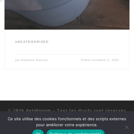
UNCATEGORIZED
par
Delphine Xiberras
Publié
novembre 5, 2020
© 2026
delphinium
–
Tous les droits sont réservés
Ce site utilise des cookies fonctionnels et des scripts externes
Mentions légales
pour améliorer votre expérience.
OK
Politique de confidentialité